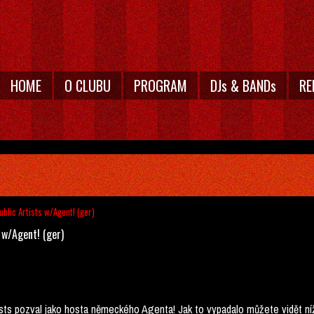
HOME
O CLUBU
PROGRAM
DJs & BANDs
RE
ublic Artists w/Agent! (ger)
 w/Agent! (ger)
tists pozval jako hosta německého Agenta! Jak to vypadalo můžete vidět níž