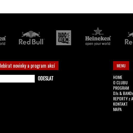
debírat novinky a program akcí
MENU
HOME
O CLUBU
PROGRAM
DJs & BAND
REPORTY z 
KONTAKT
MAPA