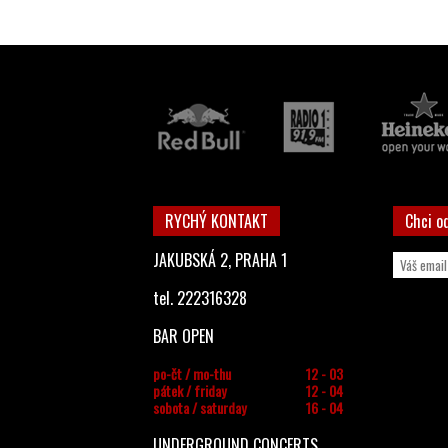
RYCHÝ KONTAKT
Chci o
JAKUBSKÁ 2, PRAHA 1
tel. 222316328
BAR OPEN
po-čt / mo-thu
12 - 03
pátek / friday
12 - 04
sobota / saturday
16 - 04
UNDERGROUND CONCERTS