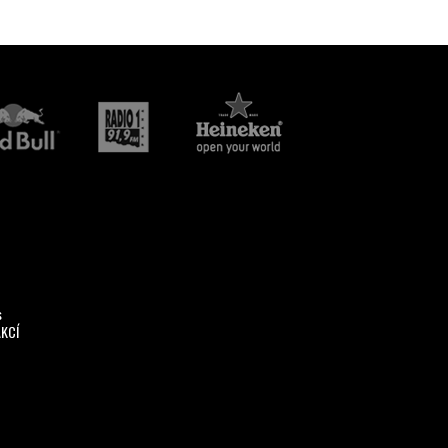
s
AKCÍ