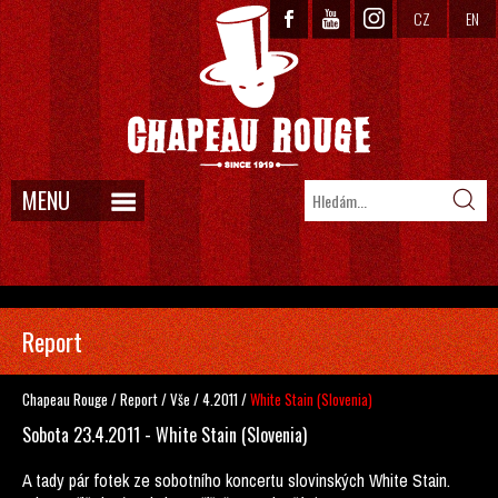
CZ
EN
MENU
Report
Chapeau Rouge
/
Report
/
Vše
/
4.2011
/
White Stain (Slovenia)
Sobota 23.4.2011 - White Stain (Slovenia)
A tady pár fotek ze sobotního koncertu slovinských White Stain.