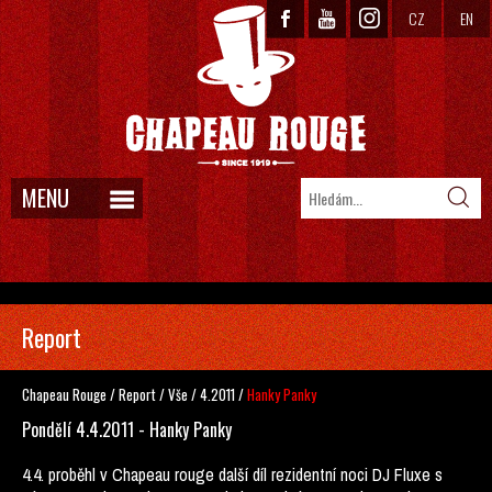
CZ
EN
MENU
Report
Chapeau Rouge
/
Report
/
Vše
/
4.2011
/
Hanky Panky
Pondělí 4.4.2011 - Hanky Panky
4.4. proběhl v Chapeau rouge další díl rezidentní noci DJ Fluxe s