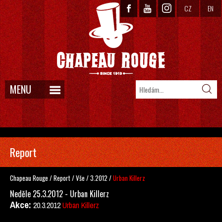
CZ
EN
MENU
Report
Chapeau Rouge
/
Report
/
Vše
/
3.2012
/
Urban Killerz
Neděle 25.3.2012 - Urban Killerz
Akce:
20.3.2012
Urban Killerz