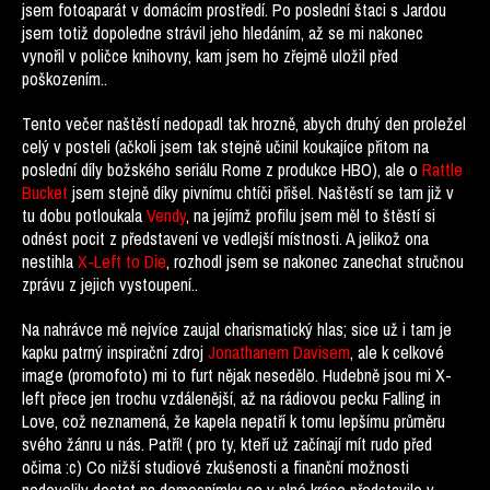
jsem fotoaparát v domácím prostředí. Po poslední štaci s Jardou
jsem totiž dopoledne strávil jeho hledáním, až se mi nakonec
vynořil v poličce knihovny, kam jsem ho zřejmě uložil před
poškozením..
Tento večer naštěstí nedopadl tak hrozně, abych druhý den proležel
celý v posteli (ačkoli jsem tak stejně učinil koukajíce přitom na
poslední díly božského seriálu Rome z produkce HBO), ale o
Rattle
Bucket
jsem stejně díky pivnímu chtíči přišel. Naštěstí se tam již v
tu dobu potloukala
Vendy
, na jejímž profilu jsem měl to štěstí si
odnést pocit z představení ve vedlejší místnosti. A jelikož ona
nestihla
X-Left to Die
, rozhodl jsem se nakonec zanechat stručnou
zprávu z jejich vystoupení..
Na nahrávce mě nejvíce zaujal charismatický hlas; sice už i tam je
kapku patrný inspirační zdroj
Jonathanem Davisem
, ale k celkové
image (promofoto) mi to furt nějak nesedělo. Hudebně jsou mi X-
left přece jen trochu vzdálenější, až na rádiovou pecku Falling in
Love, což neznamená, že kapela nepatří k tomu lepšímu průměru
svého žánru u nás. Patří! ( pro ty, kteří už začínají mít rudo před
očima :c) Co nižší studiové zkušenosti a finanční možnosti