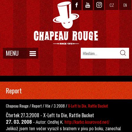
CZ
EN
MENU
Report
Chapeau Rouge
/
Report
/
Vše
/
3.2008
/
X-Left to Die, Rattle Bucket
Čtvrtek 27.3.2008 - X-Left to Die, Rattle Bucket
27. 03. 2008
-
Autor: Ondřej K.
http://karbo.kourovod.net/
Jelikož jsem ten večer vyrazil s bratrem v pivu po boku, zanechal