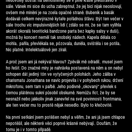
nedovolily dostat na demosnímky se v plné kráse představilo v
sále. Vánek mi sice do ucha zabreptnul, že jej bicí nijak neoslovují,
ovšem mé mínění je na zcela opačné straně. Bubeník a basák
dodávali celkem nevýrazné kytaře pořádnou šťávu. Být ten večer v
sále trochu víc impulsivnějších lidí ( zdálo se mi, že se tam vylíhla
akorát okoralá teoritická bandzone parta bez kapky salsy v duši),
možná by koncert neměl tak snobský nádech. Kapela dělala co
mohla.. pařila, převlékala se, pózovala, duněla, svištěla i se potila..
Nic platné. Intelektuálové jen zírali.
A proč jsem ani já nekýval hlavou? Zpěvák mě odradil.. musel jsem
ho řešit. Do značné míry je nahrávka postavená na něm a on nebyl
schopen dát jediný tón ve vytyčených polohách. Jeho záliba v
charismatu Jonathana se navíc projevila i v pohybech rukou, držení
mikrofonu, sem tam v pařbě. Jeho podivně „okovaný“ převlek s
černou plátěnou sukní působil obskurně. Nemůžu říct, že by se
nesnažil nebo jakkoliv jinak zanevřel na své povinnosti frontmana,
ale ten večer mu to prostě nějak nesedlo. Bylo to křečovité.
Na první setkání jsem potěšen nebyl a věřím, že ani já jsem chlapce
nepotěšil, ale některé věci poprvé krásné nebývají.. Doufám, že
tomu je i v tomto případě.