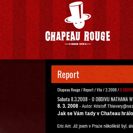
Report
Chapeau Rouge
/
Report
/
Vše
/
3.2008
/
O OBDIV
Sobota 8.3.2008 - O OBDIVU NATHANA 
8. 3. 2008
-
Autor: Kristoff.Thievery@se
Jak se Vám tady v Chateau hrál
Eric Arn: Již jsem v Praze několikrát byl, 