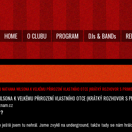
HOME
O CLUBU
PROGRAM
DJs & BANDs
RE
U NATHANA WILSONA K VELKÉMU PŘIROZENÍ VLASTNÍHO OTCE (KRÁTKÝ ROZHOVOR S PRIM
WILSONA K VELKÉMU PŘIROZENÍ VLASTNÍHO OTCE (KRÁTKÝ ROZHOVOR S 
znam.cz
o?
ale ještě jsem tu nehrál. Jsme zvyklí na underground, takže tady se nám hrál