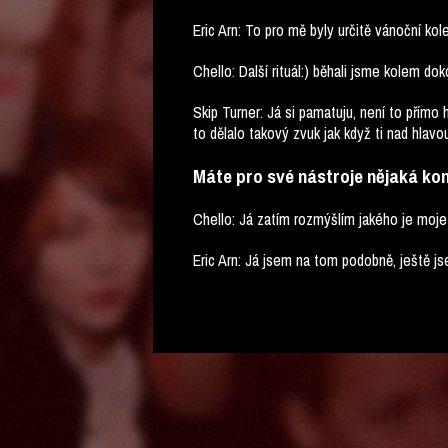
Eric Arn: To pro mě byly určitě vánoční kol
Chello: Další rituál:) běhali jsme kolem doko
Skip Turner: Já si pamatuju, není to přímo 
to dělalo takový zvuk jak když ti nad hlavou
Máte pro své nástroje nějaká kon
Chello: Já zatím rozmýšlím jakého je moje 
Eric Arn: Já jsem na tom podobně, ještě jse