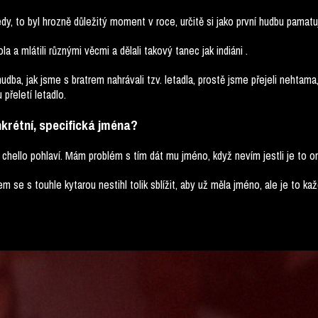
edy, to byl hrozně důležitý moment v roce, určitě si jako první hudbu pamatuj
la a mlátili různými věcmi a dělali takový tanec jak indiáni .
hudba, jak jsme s bratrem nahrávali tzv. letadla, prostě jsme přejeli nehtama
 přeletí letadlo.
krétní, specifická jména?
chello pohlaví. Mám problém s tím dát mu jméno, když nevím jestli je to on
m se s touhle kytarou nestihl tolik sblížit, aby už měla jméno, ale je to ka