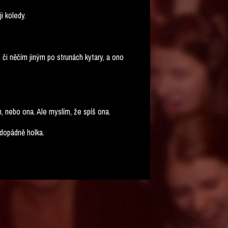
i koledy.
, či něčím jiným po strunách kytary, a ono
, nebo ona. Ale myslím, že spíš ona.
ždopádně holka.