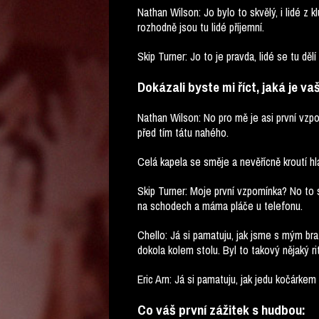
Nathan Wilson: Jo bylo to skvělý, i lidé z
rozhodně jsou tu lidé příjemní.
Skip Turner: Jo to je pravda, lidé se tu dělí
Dokázali byste mi říct, jaká je v
Nathan Wilson: No pro mě je asi první vzpom
před tím tátu nahého.
Celá kapela se směje a nevěřícně kroutí hl
Skip Turner: Moje první vzpomínka? No to s
na schodech a máma pláče u telefonu.
Chello: Já si pamatuju, jak jsme s mým bra
dokola kolem stolu. Byl to takový nějaký rit
Eric Arn: Já si pamatuju, jak jedu kočárke
Co váš první zážitek s hudbou: