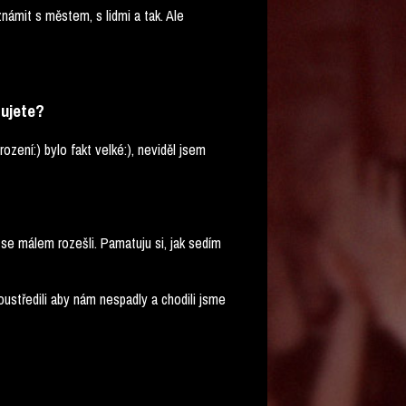
známit s městem, s lidmi a tak. Ale
tujete?
ození:) bylo fakt velké:), neviděl jsem
 se málem rozešli. Pamatuju si, jak sedím
oustředili aby nám nespadly a chodili jsme