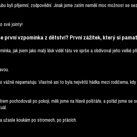
 klubu byli příjemní, zodpovědní. Jinak jsme zatím neměli moc možnost se se
 o své jointy!
aše první vzpomínka z dětství? První zážitek, který si pama
ínka, jak jsem jako malý kluk viděl tátu ve sprše a obdivoval jeho velké přir
avou.
i vážně nepamatuju. Vlastně asi to byla největší hádka mezi rodičema, kdy
trem pochodovali po pokoji, měli jsme na hlavě polštáře, a pořád jsme se s
uál.
m a užasle koukám po stromech, po ptácích.