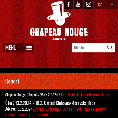
CZ
EN
MENU
Report
Chapeau Rouge
/
Report
/
Vše
/
2.2024
/
10.2. United Klubovna/Moravská jízda
Úterý 13.2.2024 - 10.2. United Klubovna/Moravská jízda
Akce:
10.2.2024
United Klubovna - Sunset Trail, Rabies, Empty
Hall of Fame - Live Concert