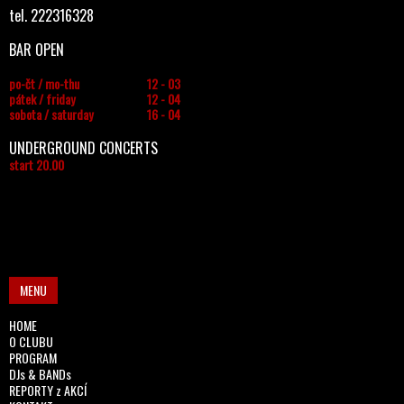
tel. 222316328
BAR OPEN
po-čt / mo-thu
12 - 03
pátek / friday
12 - 04
sobota / saturday
16 - 04
UNDERGROUND CONCERTS
start 20.00
MENU
HOME
O CLUBU
PROGRAM
DJs & BANDs
REPORTY z AKCÍ