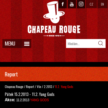
CZ
EN
MENU
Report
Chapeau Rouge
/
Report
/
Vše
/
2.2013
/
11.2. Yang Gods
Pátek 15.2.2013 - 11.2. Yang Gods
Akce:
11.2.2013
YANG GODS