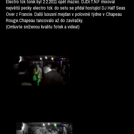
Electro tck tonik byl 2.2.2011 opět mazec. DJDr.T.N.F mixoval
největší pecky electro tck. do setu se přidal hostující DJ Half Seas
Over z Francie. Další luxusní mejdan v polovině týdne v Chapeau
Rouge.Chapeau tancovalo až do zavíračky.
(Omluvte sníženou kvalitu fotek a videa!)