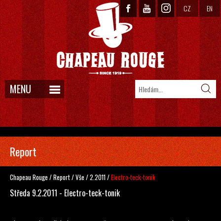
CZ
EN
MENU
Report
Chapeau Rouge
/
Report
/
Vše
/
2.2011
/
Electro-teck-tonik
Středa 9.2.2011 - Electro-teck-tonik