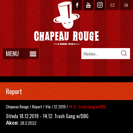
CZ
EN
MENU
Report
Chapeau Rouge
/
Report
/
Vše
/
12.2019
/
14.12. Trash Gang w/DBG
Středa 18.12.2019 - 14.12. Trash Gang w/DBG
Akce:
18.2.2012