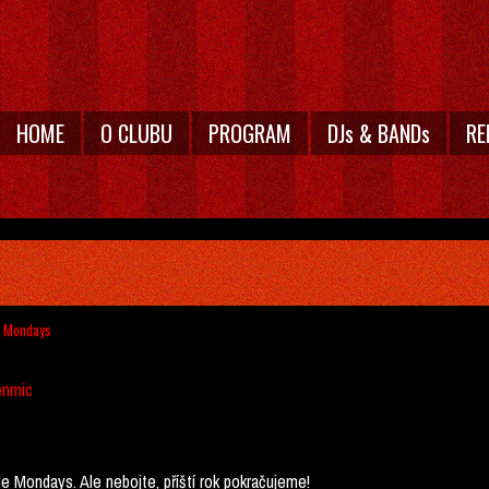
HOME
O CLUBU
PROGRAM
DJs & BANDs
RE
e Mondays
enmic
e Mondays. Ale nebojte, příští rok pokračujeme!