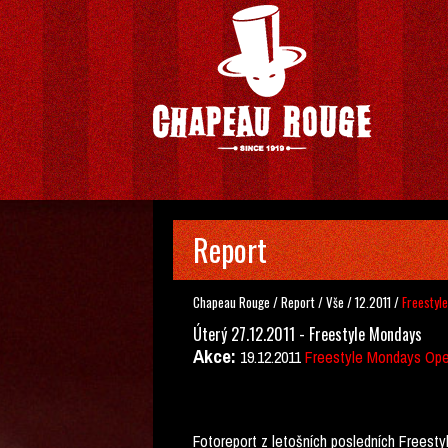
Report
Chapeau Rouge
/
Report
/
Vše
/
12.2011
/
Freestyl
Úterý 27.12.2011 - Freestyle Mondays
Akce:
19.12.2011
Freestyle Mondays Op
Fotoreport z letošních posledních Freestyl