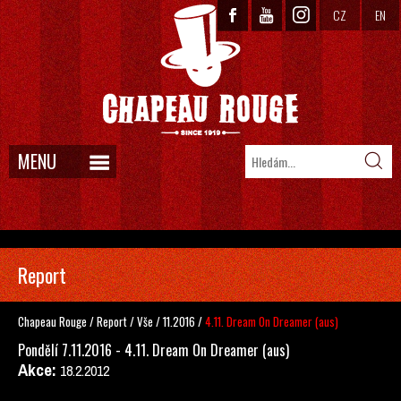
CZ
EN
MENU
Report
Chapeau Rouge
/
Report
/
Vše
/
11.2016
/
4.11. Dream On Dreamer (aus)
Pondělí 7.11.2016 - 4.11. Dream On Dreamer (aus)
Akce:
18.2.2012