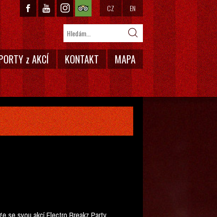
CZ
EN
PORTY z AKCÍ
KONTAKT
MAPA
ge se svou akcí Electro Breakz Party