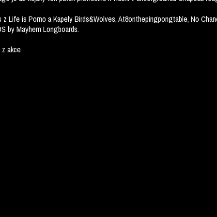
DJs z Life is Porno a Kapely Birds&Wolves, At8onthepingpongtable, No Cha
DS by Mayhem Longboards.
 z akce