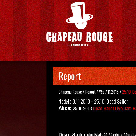
Report
Chapeau Rouge
/
Report
/
Vše
/
11.2013
/
25.10. De
Neděle 3.11.2013 - 25.10. Dead Sailor
Akce:
25.10.2013
Dead Sailor Live Jam 
Dead Sailor
aka Matyáš Vorda z Mandrag