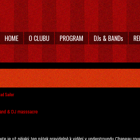
HOME
O CLUBU
PROGRAM
DJs & BANDs
RE
ad Sailor
Band & DJ masssacre
e je už nějaký ten pátek pravidelně k vidění v undergroundu Chapeau rou