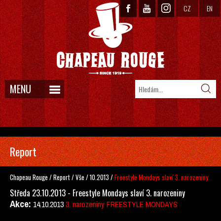
CZ
EN
MENU
Report
Chapeau Rouge
/
Report
/
Vše
/
10.2013
/
Freestyle Mondays slaví 3. narozeniny
Středa 23.10.2013 - Freestyle Mondays slaví 3. narozeniny
Akce:
14.10.2013
3. narozeniny FREESTYLE MONDAYS