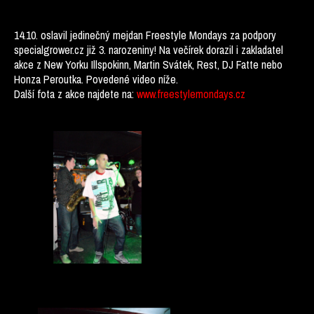
14.10. oslavil jedinečný mejdan Freestyle Mondays za podpory
specialgrower.cz již 3. narozeniny! Na večírek dorazil i zakladatel
akce z New Yorku Illspokinn, Martin Svátek, Rest, DJ Fatte nebo
Honza Peroutka. Povedené video níže.
Další fota z akce najdete na:
www.freestylemondays.cz