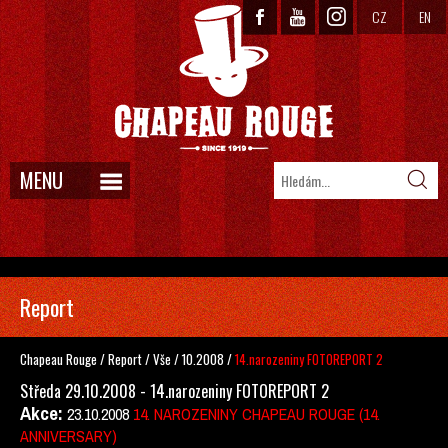
CZ
EN
MENU
Report
Chapeau Rouge
/
Report
/
Vše
/
10.2008
/
14.narozeniny FOTOREPORT 2
Středa 29.10.2008 - 14.narozeniny FOTOREPORT 2
Akce:
23.10.2008
14. NAROZENINY CHAPEAU ROUGE (14.
ANNIVERSARY)