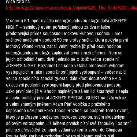
(více foto na
http://witegp22.rajce.idnes.cz/Adam_Vopicka%2C_The_Slots%2C_Jok
V sobotu 9.1. opět ovládla undergroundovou stage další JOKER’S
NIGHT – seriálový event pořádaný jednou za dva měsíce
představující průřez současnou rockovu klubovou scénou. I přes
sněhové nadělení v podobě 50 cm vrstvy sněhu, která pokryla první
lednový víkend Prahu, začali velmi rychle již před osou hodinou
undergroundovou stage zaplňovat první zmrzlí příchozí. Není se
jejich odhodlání čemu divit, jednalo se o totiž velice specielní
JOKER’S NIGHT. Pozornost na sebe vztáhla především výběrem
vystupujících a také i speciálností jejich vystoupení – večer nabídl
velice specielního special guesta, dále křest debutového EP a
exklusivní poslední vystoupení kapely před plánovanou pauzou.
Jako první před již v 9 hodin naplněným sálem lidí šťastných z tepla
a suché podlahy přivítal JOKER’S SPECIAL GUEST na svůj věk již
s velmi známým jménem Adam Piaf Vopička z pražského
úspěšného uskupení Fake Tapes. Rozhodl se podpořit tento event,
který je průřezem současnou rockovou scénou, svým akustickým
sólovým vstoupením. Již během prvních písní své fanoušky i ostatní
příchozí přesvědčil, že jejich vydání se tento večer do Chapeau
Rouge bylo správné rozhodnutí. Adam si během svého 40ti