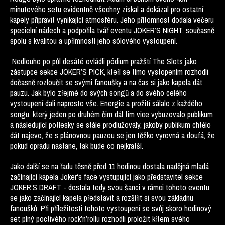
minutového setu evidentně všechny získal a dokázal pro ostatní
kapely připravit vynikající atmosféru. Jeho přítomnost dodala večeru
specielní nádech a podpořila tvář eventu JOKER’S NIGHT, současně
spolu s kvalitou a upřímností jeho sólového vystoupení.
Nedlouho po půl desáté ovládli pódium pražští The Slots jako
zástupce sekce JOKER’S PICK, kteří se tímo vystopením rozhodli
dočasně rozloučit se svými fanoušky a na čas si jako kapela dát
pauzu. Jak bylo zřejmé do svých songů a do svého celého
vystoupení dali naprosto vše. Energie a prožití sálalo z každého
songu, který jeden po druhém čím dál tím více vybuzovalo publikum
a následující potlesky se stále prodlužovaly, jakoby publikum chtělo
dát najevo, že s plánovnou pauzou se jen těžko vyrovná a doufá, že
pokud opradu nastane, tak bude co nejkratší.
Jako další se na řadu těsně před 11 hodinou dostala nadějná mladá
začínající kapela Joker‘s face vystupující jako představitel sekce
JOKER’S DRAFT - dostala tedy svou šanci v rámci tohoto eventu
se jako začínající kapela představit a rozšířit si svou základnu
fanoušků. Při příležitosti tohoto vystoupení se svůj skoro hodinový
set plný poctivého rock’n’rollu rozhodli proložit křtem svého