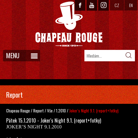
CZ
EN
MENU
Report
Chapeau Rouge
/
Report
/
Vše
/
1.2010
/
Joker's Night 9.1. (report+fotky)
Pátek 15.1.2010 - Joker's Night 9.1. (report+fotky)
JOKER’S NIGHT 9.1.2010