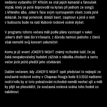
nedávno vydaného EP. Křtícím se stal jejich kamarád a fanoušek
Vojták, který je poté doprovodil na kytaru při jednom ze songů
z křtěného alba. Joker’s face svým vystoupením všem zcela jistě
dokázali, že mají potenciál, dokáží bavit, zaujmout a jistě o nich
v budoucnu bude na naší klubové rockové scéně slyšet.
V programu tohoto večera měli podle plánu vystoupit v sekci
Joker’s draft také Bo’s’n’beasts, z důvodu nemoci jednoho z členů
však nemohli svůj koncert uskutečnit.
Komu je již event JOKER’S NIGHT známý rozhodně tušil, že jej
čeká neopakovatelný hudební zážitek o několika chodech a tento
večer jistě ještě předčil jeho očekávání.
Dalším večerem, kdy JOKER’S NIGHT opět představí to nejlepší ze
současné rockové scény v Chapeau Rouge bude 8.3.2010 nadšenci
rock’n’rollu by si toto pokračování rozhodně neměli nechat ujít a měli
by přijít se přesvědčit, že současná rocková scéna toho hodně co
nabídnout.