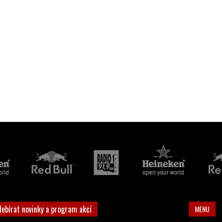
debírat novinky a program akcí
MENU