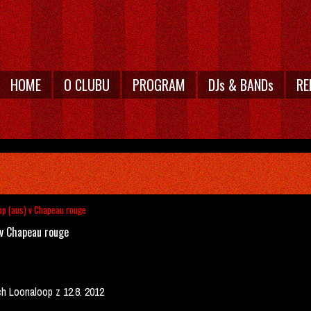
HOME
O CLUBU
PROGRAM
DJs & BANDs
RE
op (aus) v Chapeau rouge
 v Chapeau rouge
ch Loonaloop z 12.8. 2012