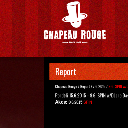
Report
Chapeau Rouge
/
Report
/
/
6.2015
/
9.6. SPIN w/
Pondělí 15.6.2015 - 9.6. SPIN w/DJane Da
Akce:
9.6.2015
SPIN