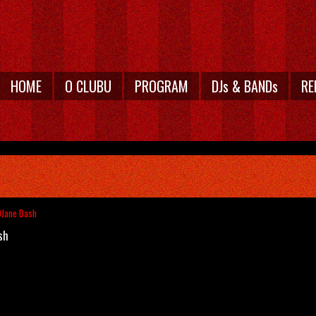
HOME
O CLUBU
PROGRAM
DJs & BANDs
RE
DJane Dash
sh