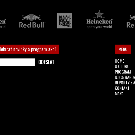
debírat novinky a program akcí
MENU
HOME
O CLUBU
PROGRAM
DJs & BAND
REPORTY z 
KONTAKT
MAPA