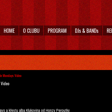
HOME
O CLUBU
PROGRAM
DJs & BANDs
RE
yle Mondays Video
 Video
ays a křestu alba Klukovina od Honzy Peroutky