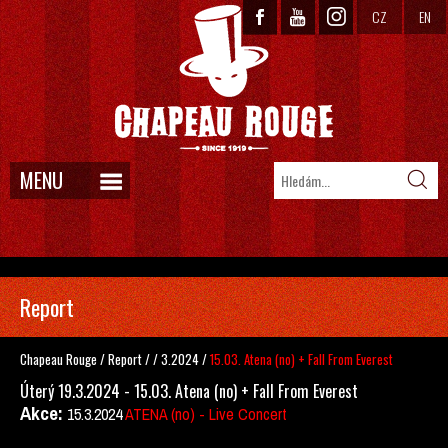
CZ
EN
MENU
Report
Chapeau Rouge
/
Report
/
/
3.2024
/
15.03. Atena (no) + Fall From Everest
Úterý 19.3.2024 - 15.03. Atena (no) + Fall From Everest
Akce:
15.3.2024
ATENA (no) - Live Concert