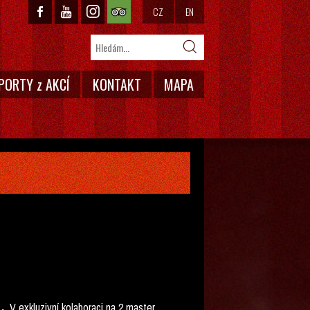
CZ
EN
PORTY z AKCÍ
KONTAKT
MAPA
1.
V exkluzivní kolaboraci na 2 master