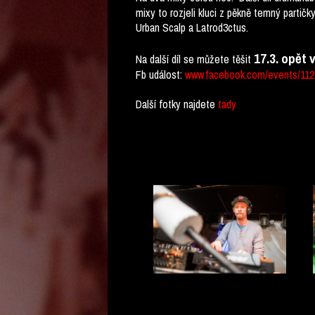
mixy to rozjeli kluci z pěkně temný partič
Urban Scalp a Latrod3ctus.
17.3. opět
Na další díl se můžete těšit
Fb událost:
www.facebook.com/events/112
Další fotky najdete
tady