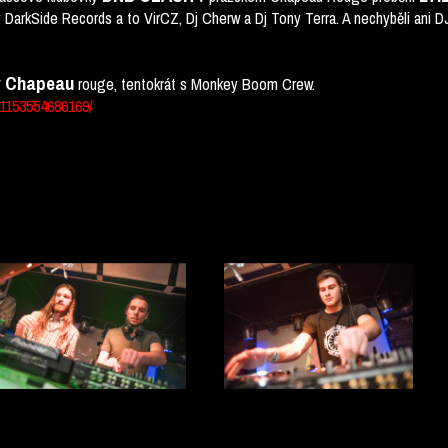
ky DarkSide Records a to VirCZ, Dj Cherw a Dj Tony Terra. A nechyběli ani 
 v Chapeau
rouge, tentokrát s Monkey Boom Crew.
1153554686169/