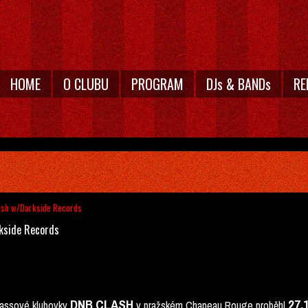
HOME
O CLUBU
PROGRAM
DJs & BANDs
RE
lash w/Darkside Records
rkside Records
DNB CLASH
27.
bassové klubovky
v pražském Chapeau Rouge proběhl