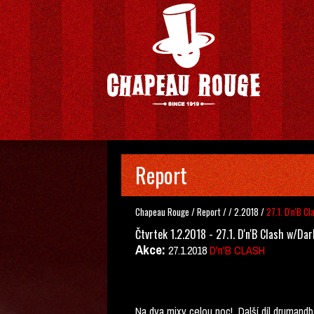
Report
Chapeau Rouge
/
Report
/
/
2.2018
/
27.1. D'n'B C
Čtvrtek 1.2.2018 - 27.1. D'n'B Clash w/Da
Akce:
27.1.2018
D'n'B CLASH
Na dva mixy celou noc! Další díl drumand