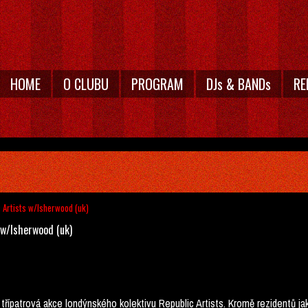
HOME
O CLUBU
PROGRAM
DJs & BANDs
RE
c Artists w/Isherwood (uk)
 w/Isherwood (uk)
 třípatrová akce londýnského kolektivu Republic Artists. Kromě rezidentů 