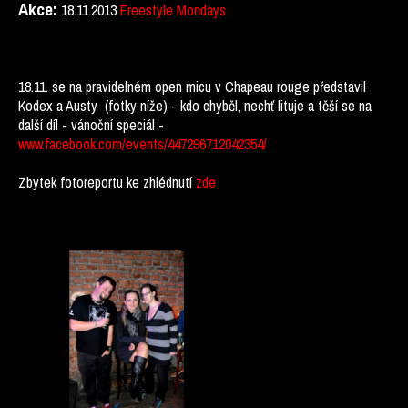
Akce:
18.11.2013
Freestyle Mondays
18.11. se na pravidelném open micu v Chapeau rouge představil
Kodex a Austy (fotky níže) - kdo chyběl, nechť lituje a těší se na
další díl - vánoční speciál -
www.facebook.com/events/447296712042354/
Zbytek fotoreportu ke zhlédnutí
zde