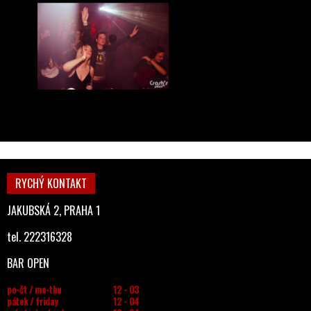
RYCHÝ KONTAKT
JAKUBSKÁ 2, PRAHA 1
tel. 222316328
BAR OPEN
po-čt / mo-thu
12 - 03
pátek / friday
12 - 04