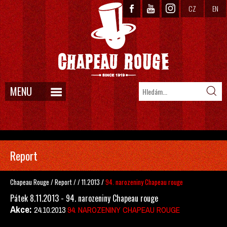
CZ
EN
MENU
Report
Chapeau Rouge
/
Report
/
/
11.2013
/
94. narozeniny Chapeau rouge
Pátek 8.11.2013 - 94. narozeniny Chapeau rouge
Akce:
24.10.2013
94. NAROZENINY CHAPEAU ROUGE