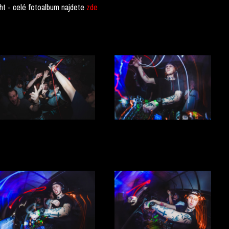
ght - celé fotoalbum najdete
zde