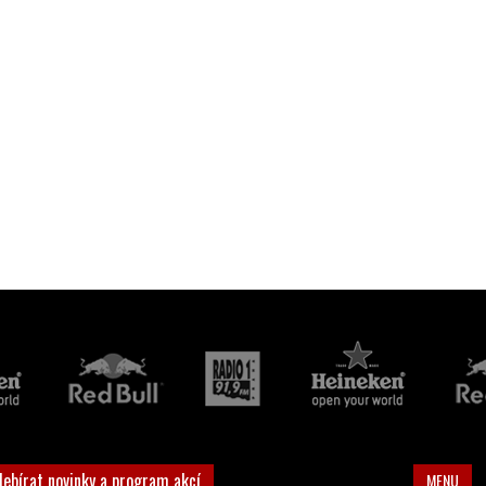
debírat novinky a program akcí
MENU