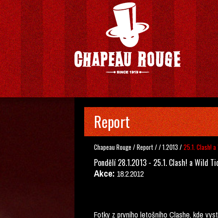
Report
Chapeau Rouge
/
Report
/
/
1.2013
/
25.1. Clash! a
Pondělí 28.1.2013 - 25.1. Clash! a Wild Ti
Akce:
18.2.2012
Fotky z prvního letošního Clashe, kde vysto