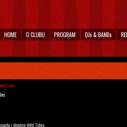
HOME
O CLUBU
PROGRAM
DJs & BANDs
RE
 Wild Tides
des
upila i skupina Wild Tides.