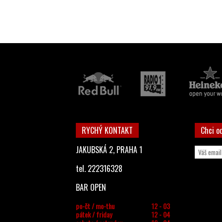
RYCHÝ KONTAKT
Chci o
JAKUBSKÁ 2, PRAHA 1
tel. 222316328
BAR OPEN
po-čt / mo-thu
12 - 03
pátek / friday
12 - 04