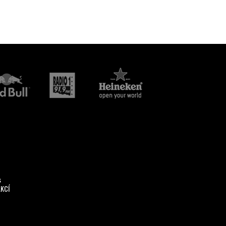
s
AKCÍ