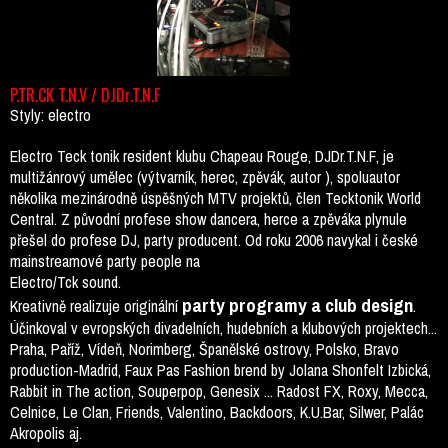
P.TR.CK T.N.V / DJDr.T.N.F
Styly: electro
Electro Teck tonik resident klubu Chapeau Rouge, DJDr.T.N.F, je
multižánrový umělec (výtvarník, herec, zpěvák, autor ), spoluautor
několika mezinárodně úspěšných MTV projektů, člen Tecktonik World
Central. Z původní profese show dancera, herce a zpěváka plynule
přešel do profese DJ, party producent. Od roku 2006 navykal i české
mainstreamové party people na
Electro/Tck sound.
party programy a club design
Kreativně realizuje originální
.
Účinkoval v evropských divadelních, hudebních a klubových projektech...
Praha, Paříž, Vídeň, Norimberg, Španělské ostrovy, Polsko, Bravo
production-Madrid, Faux Pas Fashion brend by Jolana Shonfelt Izbická,
Rabbit in The action, Souperpop, Genesix ... Radost FX, Roxy, Mecca,
Celnice, Le Clan, Friends, Valentino, Backdoors, K.U.Bar, Silwer, Palác
Akropolis aj.