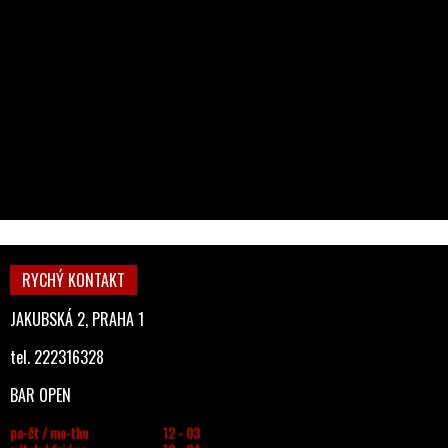
RYCHÝ KONTAKT
JAKUBSKÁ 2, PRAHA 1
tel. 222316328
BAR OPEN
po-čt / mo-thu
12 - 03