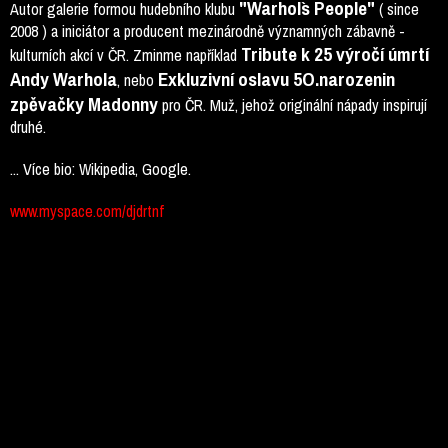
"Warhol`s People"
Autor galerie formou hudebního klubu
( since
2008 ) a iniciátor a producent mezinárodně významných zábavně -
Tribute k 25 výročí úmrtí
kulturních akcí v ČR. Zminme například
Andy Warhola
Exkluzivní oslavu 5O.narozenin
, nebo
zpěvačky Madonny
pro ČR. Muž, jehož originální nápady inspirují
druhé.
... Více bio: Wikipedia, Google.
www.myspace.com/djdrtnf