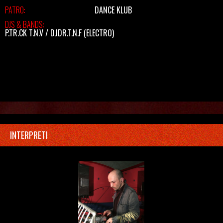
PATRO:
DANCE KLUB
DJS & BANDS:
P.TR.CK T.N.V / DJDR.T.N.F
(ELECTRO)
INTERPRETI