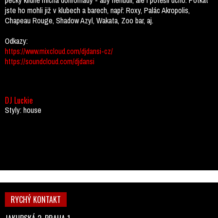
pecky klidně míchá dohromady - aby nenudil, ale i potěšil ucho. Potkat
jste ho mohli již v klubech a barech, např: Roxy, Palác Akropolis,
Chapeau Rouge, Shadow Azyl, Wakata, Zoo bar, aj.
Odkazy:
https://www.mixcloud.com/djdansi-cz/
https://soundcloud.com/djdansi
DJ Luckie
Styly: house
RYCHÝ KONTAKT