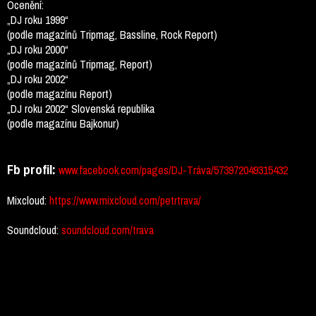
Ocenění:
„DJ roku 1999“
(podle magazínů Tripmag, Bassline, Rock Report)
„DJ roku 2000“
(podle magazínů Tripmag, Report)
„DJ roku 2002“
(podle magazínu Report)
„DJ roku 2002“ Slovenská republika
(podle magazínu Bajkonur)
Fb profil:
www.facebook.com/pages/DJ-Tráva/573972049315432
Mixcloud:
https://www.mixcloud.com/petrtrava/
Soundcloud:
soundcloud.com/trava