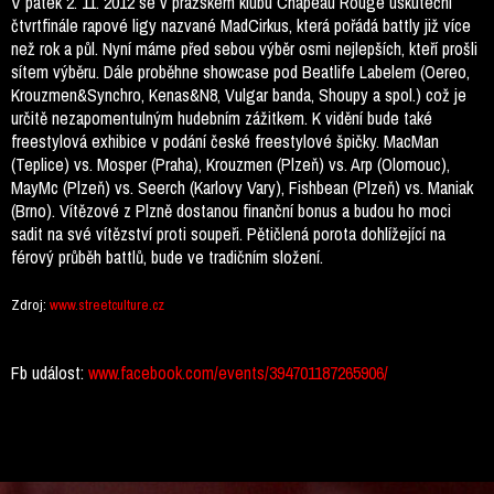
V pátek 2. 11. 2012 se v pražském klubu Chapeau Rouge uskuteční
čtvrtfinále rapové ligy nazvané MadCirkus, která pořádá battly již více
než rok a půl. Nyní máme před sebou výběr osmi nejlepších, kteří prošli
sítem výběru. Dále proběhne showcase pod Beatlife Labelem (Oereo,
Krouzmen&Synchro, Kenas&N8, Vulgar banda, Shoupy a spol.) což je
určitě nezapomentulným hudebním zážitkem. K vidění bude také
freestylová exhibice v podání české freestylové špičky. MacMan
(Teplice) vs. Mosper (Praha), Krouzmen (Plzeň) vs. Arp (Olomouc),
MayMc (Plzeň) vs. Seerch (Karlovy Vary), Fishbean (Plzeň) vs. Maniak
(Brno). Vítězové z Plzně dostanou finanční bonus a budou ho moci
sadit na své vítězství proti soupeři. Pětičlená porota dohlížející na
férový průběh battlů, bude ve tradičním složení.
Zdroj:
www.streetculture.cz
Fb událost:
www.facebook.com/events/394701187265906/