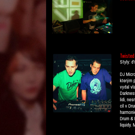
Twisted
Styly: d'
DJ Micro
kterým p
vydal vl
Darkness
lidi, ne
cíl v Dr
harmonie
Drum & 
liquidy.