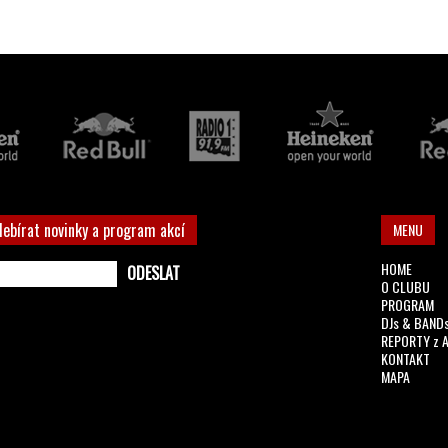
debírat novinky a program akcí
MENU
HOME
O CLUBU
PROGRAM
DJs & BAND
REPORTY z 
KONTAKT
MAPA