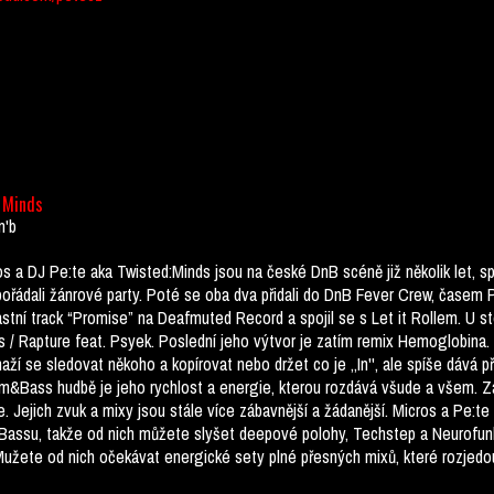
 Minds
n'b
s a DJ Pe:te aka Twisted:Minds jsou na české DnB scéně již několik let, s
ořádali žánrové party. Poté se oba dva přidali do DnB Fever Crew, časem P
astní track “Promise” na Deafmuted Record a spojil se s Let it Rollem. U st
 / Rapture feat. Psyek. Poslední jeho výtvor je zatím remix Hemoglobina. M
snaží se sledovat někoho a kopírovat nebo držet co je ,,In'', ale spíše dává 
um&Bass hudbě je jeho rychlost a energie, kterou rozdává všude a všem. Z
. Jejich zvuk a mixy jsou stále více zábavnější a žádanější. Micros a Pe:te
Bassu, takže od nich můžete slyšet deepové polohy, Techstep a Neurofunk
 Mužete od nich očekávat energické sety plné přesných mixů, které rozjed