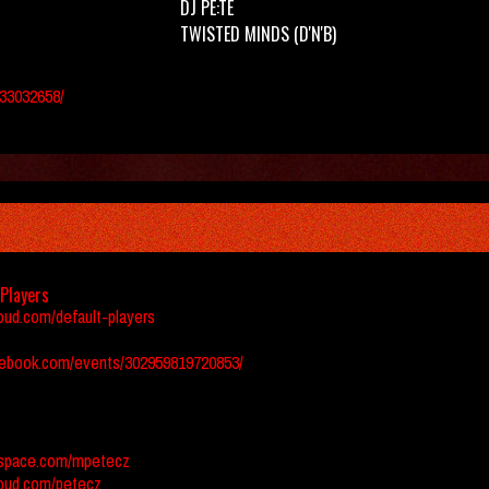
DJ PE:TE
TWISTED MINDS
(D'N'B)
33032658/
 Players
oud.com/default-players
ebook.com/events/302959819720853/
space.com/mpetecz
oud.com/petecz