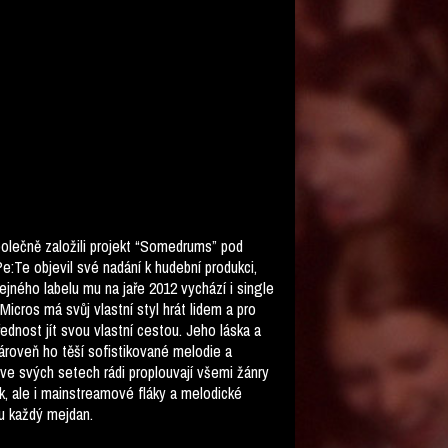
polečně založili projekt “Somedrums” pod
e:Te objevil své nadání k hudební produkci,
ejného labelu mu na jaře 2012 vychází i single
icros má svůj vlastní styl hrát lidem a pro
přednost jít svou vlastní cestou. Jeho láska a
ároveň ho těší sofistikované melodie a
 ve svých setech rádi proplouvají všemi žánry
, ale i mainstreamové fláky a melodické
ou každý mejdan.