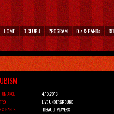
HOME
O CLUBU
PROGRAM
DJs & BANDs
RE
UBISM
TUM AKCE:
4.10.2013
TRO:
LIVE UNDERGROUND
S & BANDS:
DEFAULT PLAYERS