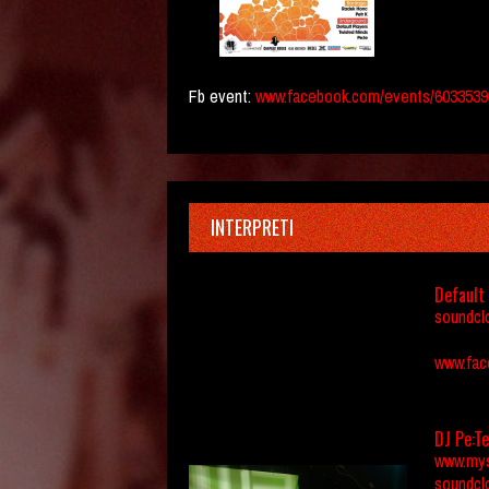
Fb event:
www.facebook.com/events/6033539
INTERPRETI
Default
soundcl
www.fac
DJ Pe:Te
www.my
soundcl