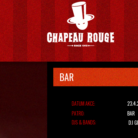
BAR
DATUM AKCE:
23.4
PATRO:
BAR
DJS & BANDS:
DJ 