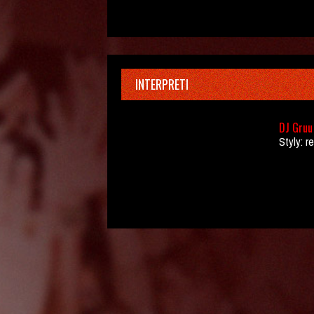
INTERPRETI
DJ Gruu
Styly: 