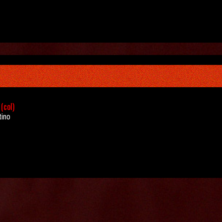
(col)
tino