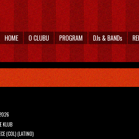
HOME
O CLUBU
PROGRAM
DJs & BANDs
RE
.2026
E KLUB
ECE (COL)
(LATINO)