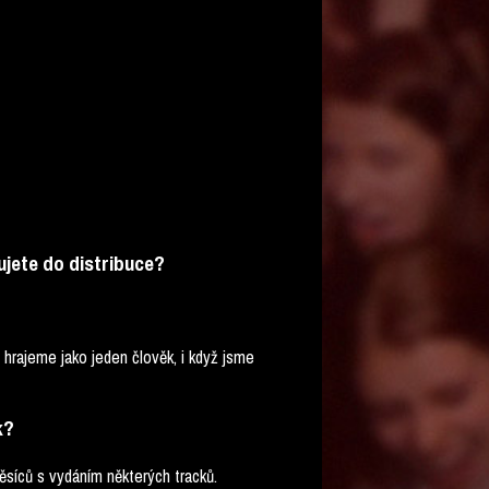
jete do distribuce?
hrajeme jako jeden člověk, i když jsme
k?
síců s vydáním některých tracků.