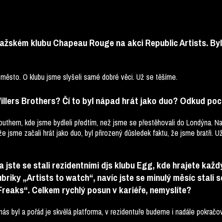
ražském klubu Chapeau Rouge na akci Republic Artists. Byli
 město. O klubu jsme slyšeli samé dobré věci. Už se těšíme.
Willers Brothers? Čí to byl nápad hrát jako duo? Odkud po
outhern, kde jsme bydleli předtím, než jsme se přestěhovali do Londýna. N
že jsme začali hrát jako duo, byl přirozený důsledek faktu, že jsme bratři. Už
ste se stali rezidentními djs klubu Egg, kde hrajete každý
riky „Artists to watch“, navíc jste se minulý měsíc stali 
Freaks“. Celkem rychlý posun v kariéře, nemyslíte?
 nás byl a pořád je skvělá platforma, v rezidentuře budeme i nadále pokrač