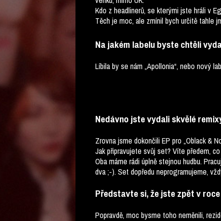
venku, mimo UK.
Kdo z headlinerů, se kterými jste hráli v E
Těch je moc, ale zmínil bych určitě tahle 
Na jakém labelu byste chtěli vyda
Líbila by se nám „Apollonia“, nebo nový la
Nedávno jste vydali skvělé remi
Zrovna jsme dokončili EP pro „Oblack & No
Jak připravujete svůj set? Víte předem, co
Oba máme rádi úplně stejnou hudbu. Pracuj
dva ;-). Set dopředu neprogramujeme, vždyc
Představte si, že jste zpět v roce
Popravdě, moc bysme toho neměnili, rezid