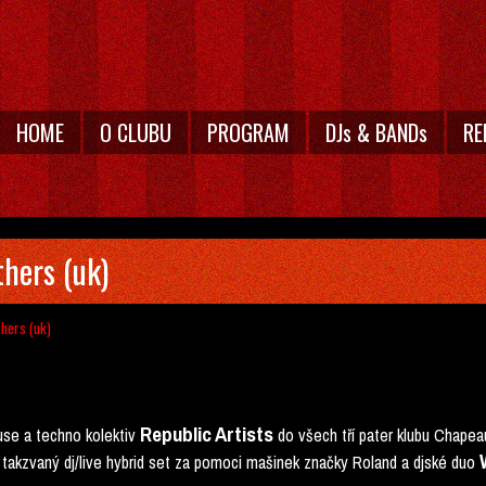
HOME
O CLUBU
PROGRAM
DJs & BANDs
RE
thers (uk)
thers (uk)
Republic Artists
use a techno kolektiv
do všech tří pater klubu Chapea
e takzvaný dj/live hybrid set za pomoci mašinek značky Roland a djské duo