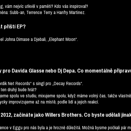
gg, vám nejvíc utkvěl v paměti? Kdo vás inspiroval?
jména: Subb-an, Terrence Terry a Hanfry Martinez.
t příští EP?
bel Johna Dimase a Djebali, „Elephant Moon“.
xy pro Davida Glasse nebo Dj Depa. Co momentálně připravu
rdik Net Records“ s singl pro „Decay Records“.
 ten druhý bude hrát?
eme spolu ve studiu, mixujeme spolu, když máme volný čas, takže vlastně 
ky improvizujeme až na místě, podle lidí a jejich reakcí.
 2012, začínáte jako Willers Brothers. Co byste udělali jina
ence v Eggu pro nás byla a je hrozně důležitá. Možná bysme počkali pár mě