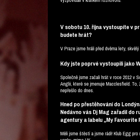
vyzpovídali v krátkém rozhovoru.
V sobotu 10. října vystoupíte v p
budete hrát?
V Praze jsme hráli před dvěma lety, skvělý
Kdy jste poprvé vystoupili jako 
Společně jsme začali hrát v roce 2012 v S
Anglii, které se jmenuje Macclesfield. To, 
nepřešlo do dnes.
Hned po přestěhování do Londýna j
Nedávno vás Dj Mag zařadil do rub
agentury a labelu „My Favourite 
Měli jsme štěstí a jsme rádi! Klub Egg pro