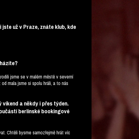
 jste už v Praze, znáte klub, kde
cházíte?
arodili jsme se v malém městě v severní
 od mala jsme si spolu hráli, a to nás
 víkend a někdy i přes týden.
součástí berlínské bookingové
ovat. Chtěli bysme samozřejmě hrát víc