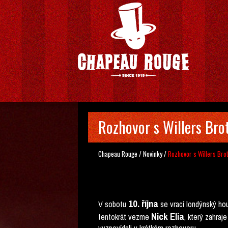
Rozhovor s Willers Bro
Chapeau Rouge
/
Novinky
/
Rozhovor s Willers Bro
10. října
V sobotu
se vrací londýnský ho
Nick Elia
tentokrát vezme
, který zahraj