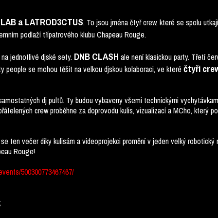
O:LAB a LATROD3CTUS
. To jsou jména čtyř crew, které se spolu utk
mním podlaží třípatrového klubu Chapeau Rouge.
DNB CLASH
i na jednotlivé djské sety.
ale není klasickou party. Třetí č
čtyři crew
rty people se mohou těšit na velkou djskou kolaboraci, ve které
amostatných dj pultů. Ty budou vybaveny všemi technickými vychytávkami
spřátelených crew proběhne za doprovodu kulis, vizualizací a MCho, který
 ten večer díky kulisám a videoprojekci promění v jeden velký robotický
apeau Rouge!
events/500300773467467/
;