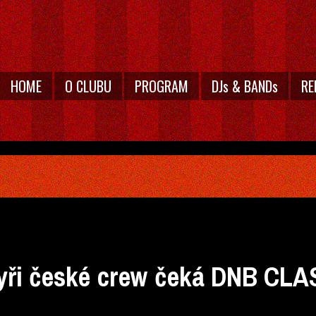
HOME
O CLUBU
PROGRAM
DJs & BANDs
RE
yři české crew čeká DNB CLA