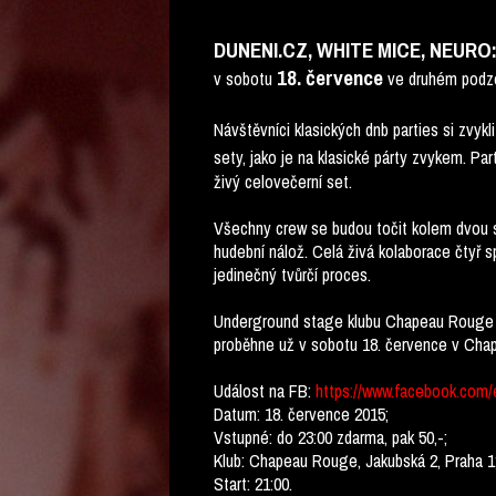
DUNENI.CZ, WHITE MICE, NEUR
18. července
v sobotu
ve druhém podze
Návštěvníci klasických dnb parties si zvykl
sety, jako je na klasické párty zvykem. Pa
živý celovečerní set.
Všechny crew se budou točit kolem dvou s
hudební nálož. Celá živá kolaborace čtyř 
jedinečný tvůrčí proces.
Underground stage klubu Chapeau Rouge se
proběhne už v sobotu 18. července v Ch
Událost na FB:
https://www.facebook.com/
Datum: 18. července 2015;
Vstupné: do 23:00 zdarma, pak 50,-;
Klub: Chapeau Rouge, Jakubská 2, Praha 1
Start: 21:00.