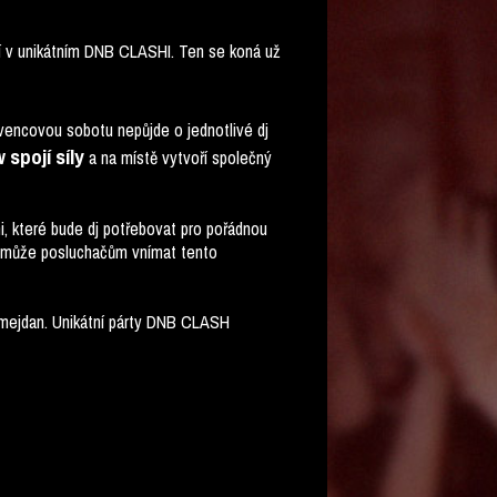
ají v unikátním DNB CLASHI. Ten se koná už
ervencovou sobotu nepůjde o jednotlivé dj
 spojí síly
a na místě vytvoří společný
, které bude dj potřebovat pro pořádnou
 pomůže posluchačům vnímat tento
 mejdan. Unikátní párty DNB CLASH