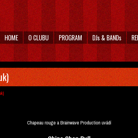
HOME
O CLUBU
PROGRAM
DJs & BANDs
RE
uk)
uk)
Chapeau rouge a Brainwave Production uvádí