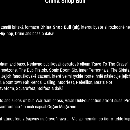
China Shop Bull
zamíří britská formace
, kterou byste si rozhodně n
China Shop Bull (uk)
Hip-hop, Drum and bass a další!
 drum and bass. Nedávno publikovali debutové album 'Rave To The Grave'. 
 Dreadzone, The Dub Pistols, Sonic Boom Six, Inner Terrestrials, The Skints
Jejich fanouškovské zázemí, které velmi rychle roste, hrdě následuje jejich
ř. Boomtown Fair, Kendal Calling, Moorfest, Rebellion, Beats Not
eform, Squarefest, Solfest a další.
ts and slices of Dub War franticness, Asian DubFoundation street suss. Pr
konfrontace."
o nich napsal Organ Magazine.
ut atmosféru z čajovny na úroveň ravu … Víc asi nemám co říct o téhle kape