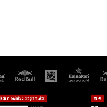
debírat novinky a program akcí
MENU