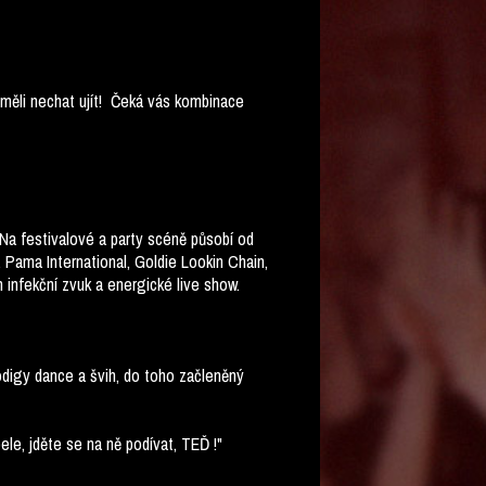
eměli nechat ujít! Čeká vás kombinace
Na festivalové a party scéně působí od
, Pama International, Goldie Lookin Chain,
 infekční zvuk a energické live show.
odigy dance a švih, do toho začleněný
le, jděte se na ně podívat, TEĎ !"