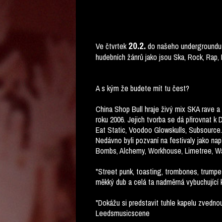
20.2.
Ve čtvrtek
do našeho undergroundu 
hudebních žánrů jako jsou Ska, Rock, Rap, 
A s kým že budete mít tu čest?
China Shop Bull hraje živý mix SKA rave a
roku 2006. Jejich tvorba se dá přirovnat k
Eat Static, Voodoo Glowskulls, Subsource. 
Nedávno byli pozvaní na festivaly jako nap
Bombs, Alchemy, Workhouse, Limetree, Wav
"Street punk, toasting, trombones, trumpe
měkký dub a celá ta nadměrná vybuchující 
"Dokážu si predstavit tuhle kapelu zvedno
Leedsmusicscene