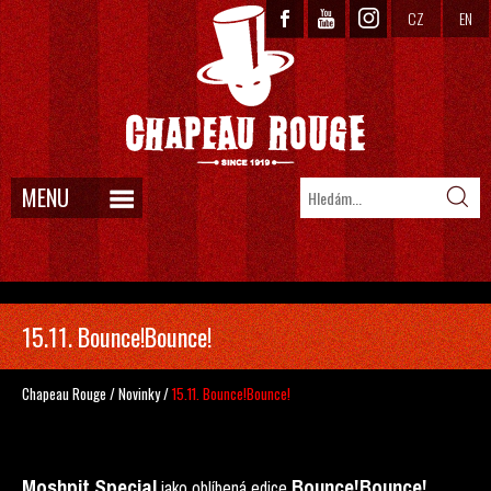
CZ
EN
MENU
15.11. Bounce!Bounce!
Chapeau Rouge
/
Novinky
/
15.11. Bounce!Bounce!
Moshpit Special
Bounce!Bounce!
jako oblíbená edice