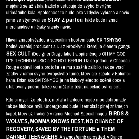
mejdanů se už stala tradicí a vstupuje do svýho čtvrtýho
ultimátního kola. Společnost to bude jako vždycky vybraná a navíc
STAY Z partou
jsme se stýmovali se
, takže bude i zmrdí
merchandise a nějaký srandy navíc.
Hlavní zmrdohvězdou a speciálním hostem bude
-
SKITSNYGG
hodně veselej producent a DJ z Brooklynu, kterej je členem gangu
SEX CULT
(Designer Drugs label) a spřízněnej s OH MY GOD
IT'S TECHNO MUSIC a SO NOT BERLIN. Už se jednou v Chapeau
Rouge objevil loni a protože se mu strašně zalíbilo, tak se vrací
zpátky v rámci svýho evropskýho turné, který ale začalo v Kolumbii,
haha. Brian aka SKITSNYGG je na klubový electro scéně docela
etablovaný jméno, takže se můžete těšit na pěkně ostrej set.
Kdo si myslí, že electro, metal a hardcore nejde moc dohromady,
tak se hluboce mýlí. Underground bude i tentokrát plnej známejch
BIRDS &
kapel, který už tradičně v rámci Moshpit Special hrajou:
WOLVES, MOMMA KNOWS BEST, NO CHANCE OF
RECOVERY, SAVED BY THE FORTUNE a THEM
DARNED TEENAGERS
. A samozřejmě uprostřed, v Dance