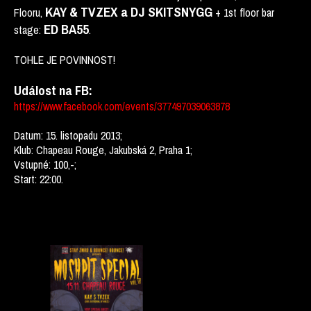
KAY & TVZEX a DJ SKITSNYGG
Flooru,
+ 1st floor bar
ED BA55
stage:
.
TOHLE JE POVINNOST!
Událost na FB:
https://www.facebook.com/events/377497039063878
Datum: 15. listopadu 2013;
Klub: Chapeau Rouge, Jakubská 2, Praha 1;
Vstupné: 100,-;
Start: 22:00.