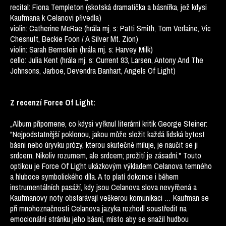
recital: Fiona Templeton (skotská dramatička a básnířka, jež kdysi
Kaufmana k Celanovi přivedla)
violin: Catherine McRae (hrála mj. s: Patti Smith, Tom Verlaine, Vic
Chesnutt, Beckie Foon / A Silver Mt. Zion)
violin: Sarah Bernstein (hrála mj. s: Harvey Milk)
cello: Julia Kent (hrála mj. s: Current 93, Larsen, Antony And The
Johnsons, Jarboe, Devendra Banhart, Angels Of Light)
Z recenzí Force Of Light:
„Album připomene, co kdysi vyřknul literární kritik George Steiner:
"Nejpodstatnější poklonou, jakou může složit každá lidská bytost
básni nebo úryvku prózy, kterou skutečně miluje, je naučit se ji
srdcem. Nikoliv rozumem, ale srdcem; prožití je zásadní." Touto
optikou je Force Of Light ukázkovým výkladem Celanova temného
a hluboce symbolického díla. A to platí dokonce i během
instrumentálních pasáží, kdy jsou Celanova slova nevyřčená a
Kaufmanovy noty obstarávají veškerou komunikaci … Kaufman se
při mnohoznačnosti Celanova jazyka rozhodl soustředit na
emocionální stránku jeho básní, místo aby se snažil hudbou