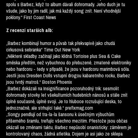
spolu s Barbez, když to album dávali dohromady. Jeho duch je tu
všude, jako by jim radil, jak má každý song znít. Není vhodnější
poklony.“ First Coast News
Z recenzí starších alb:
„Barbez kombinují humor a půvab tak překvapivě jako chudá
cirkusová sebranka“ Time Out New York
„Některé skladby začínají jako klidná Tortoise plus Sea & Cake
směska předtím, než vybuchnou do přebuzené, zmatené elektroniky
nebo hardcoru - tedy v případě, že jsou v hardcoru marimbová sóla.
Jestli jsou Dresden Dolls vstupní drogou kabaretního rocku, Barbez
jsou tvrdý matroš.“ Boston Phoenix
„Barbez dokázali na Insignificance pozoruhodný trik: sesmolit
dohromady stovky let všekulturních hudebních nánosů a stále znít
úplně současně, úplně svoji. Je to hluboce rozrušující deska, to
jednoznačně, ale strhující také.“ prefixmag.com
„Songy pendlují od tra-la-la šansonu k úsečným výbuchům
příšerného šramlu, trefujíc všechno mezitím. Přestože jsou občas
okázalí se změnami taktu, Barbez nepůsobí onanisticky: záměrem je
kontrolovaný chaos, žádná atletika. Dojem je asi jako ze sklepa