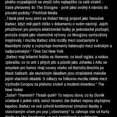
plného rozpadajících se vinylů toho nejlepšího za celé století -
Satie přetavený do The Stooges - poté jaksi svolný k návratu do
původní podoby.“ Pitchfork Media
„Těsně před svou smrtí se Robert Moog projevil jako fanoušek
Barbez, když měl jejich tričko v dokumentu o svém nástroji. Jejich
přitažlivost pro pionýra elektronické hudby je jednoduché pochopit,
protože stejně jako všemožné výtvory, co Moogovy syntezátory
inspirovaly, i muzika Barbez stírá rozdíly mezi současnými a
klasickými zvyky a zvýrazňuje momenty balancující mezi světským a
nadpozemským.“ Time Out New York
„Barbez mají brilantní hráčku na theremin, co kouří cigára, a ruskou
zpěvačku, co to umí z plných plic a působí jako Johanka z Arku se
smyslem pro humor. Hrají covery všeho od Bertolta Brechta po
Black Sabbath, ale skutečným lákadlem jsou strašidelné melodie
jejich vlastních skladeb. S odkazy na folkovou muziku někde mezi
Východní Evropou na přelomu století a moderní Amerikou.“ The
New Yorker
„Satie? Theremin? Thrash-punk? To nejsou slova, co by člověk
očekával v jedné větě, natož recenzi. Ale Barbez nejsou obyčejnou
kapelou. Barbez ve své ochotě kombinovat strnulost klasiky s
všestranným citem pro pop („všestranný“ tu zahrnuje vše od Kurta