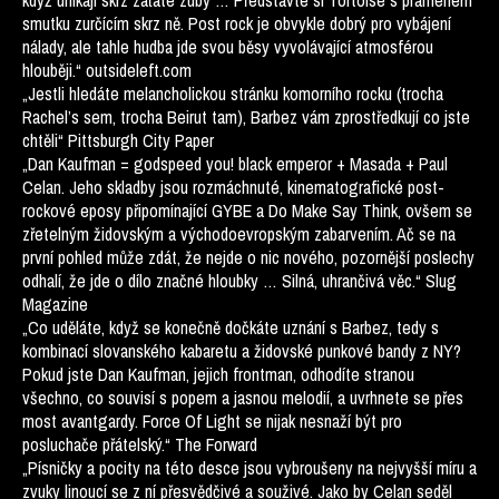
když unikají skrz zaťaté zuby … Představte si Tortoise s pramenem
smutku zurčícím skrz ně. Post rock je obvykle dobrý pro vybájení
nálady, ale tahle hudba jde svou běsy vyvolávající atmosférou
hlouběji.“ outsideleft.com
„Jestli hledáte melancholickou stránku komorního rocku (trocha
Rachel’s sem, trocha Beirut tam), Barbez vám zprostředkují co jste
chtěli“ Pittsburgh City Paper
„Dan Kaufman = godspeed you! black emperor + Masada + Paul
Celan. Jeho skladby jsou rozmáchnuté, kinematografické post-
rockové eposy připomínající GYBE a Do Make Say Think, ovšem se
zřetelným židovským a východoevropským zabarvením. Ač se na
první pohled může zdát, že nejde o nic nového, pozornější poslechy
odhalí, že jde o dílo značné hloubky … Silná, uhrančivá věc.“ Slug
Magazine
„Co uděláte, když se konečně dočkáte uznání s Barbez, tedy s
kombinací slovanského kabaretu a židovské punkové bandy z NY?
Pokud jste Dan Kaufman, jejich frontman, odhodíte stranou
všechno, co souvisí s popem a jasnou melodií, a uvrhnete se přes
most avantgardy. Force Of Light se nijak nesnaží být pro
posluchače přátelský.“ The Forward
„Písničky a pocity na této desce jsou vybroušeny na nejvyšší míru a
zvuky linoucí se z ní přesvědčivé a souživé. Jako by Celan seděl