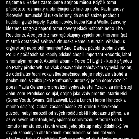
najdeme u Barbez zastoupené stejnou měrou. Když k tomu
připočtete rozmanitý a obměňující se line-up nebo Kaufmanovy
židovské, rumunské či ruské kořeny, dá se už snáze pochopit
hudební guláš kapely. Ruské lidovky, hudba Kurta Weilla, šansony,
klezmer, tango a naproti tomu covery Black Sabbath nebo The
Residents. A co ještě z nástrojů skupiny vypíchnout theremin (jež
mistrně obstarává světová virtuoska Pamelia Kurstin, většinou s
cigaretou) nebo obří marimbu? Ano, Barbez působí trochu divně.
Po DIY počátcích se kapely briskně chopili Important Records, label
s nemalým renomé. Aktuální album - Force Of Light - které přijedou
do Prahy představit, se však dosavadním nahrávkám vymyká. Nejen,
že odešla ústřední vokalistka/tanečnice, ale je nebývale strohé a
pochmurné. Vzniklo jako Kaufmanův autorský počin doprovázející
poezii Paula Celana pro prestižní vydavatelství Tzadik, za nímž stojí
John Zorn. Produkce se ujal, stejně jako vždy předtím, Martin Bisi
(Sonic Youth, Swans, Bill Laswell, Lydia Lunch, Herbie Hancock a
mnoho dalších). Celan, zásadní básník 20. století židovského
původu, nebyl narozdíl od svých rodičů obětí holocaustu přímo, ale
až ve svých 50 letech, kdy spáchal sebevraždu. Přestože se k
tomuto tématu soustavně vracel, jeho přístup nebyl didaktický. Ve
svých záhadných abstraktních konstrukcích se čím dál více