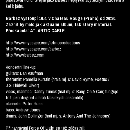
přibližoval tichu. Stejně jako Barbez neplýtval zbytečným patosem a
šel k jádru.
Barbez vystoupí 10.4. v Chateau Rouge (Praha) od 20:30.
Zaznít by mělo jak aktuální album, tak starý materiál.
Předkapela: ATLANTIC CABLE.
http://www.myspace.com/letmoproductions
http://www.myspace.com/barbez
http://www.barbez.com
Koncertní line-up:
guitars: Dan Kaufman
theremin: Pamelia Kurstin (hrála mj. s: David Byrne, Foetus /
J.G.Thirlwell, Ulver)
vibes, marimba: Danny Tunick (hrál mj. s: Bang On A Can; funguje
též jako dirigent a hráč klasických ansámblů)
clarinets: Peter Hess
bass: Andrew Jones
drums: John Bollinger (hrál mj. s: Antony And The Johnsons)
Při nahrávání Force Of Light se též zúčastnili: