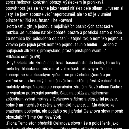
zprostředkovat konkrétní obrazy. Výsledkem je pronikavá
posvátnost, jež se táhne jako temná niť skrz celé album … "Jsem si
jistý, že jsem spoustě věcí neporozuměl, ale to už je v umění
přirozené," říká Kaufman.“ The Forward
„Force Of Light je jednou z nejsilnějších básnických adaptací v
muzice. Je hudebně natolik bohaté, pestré a poetické samo o sobě,
že nemůže být odloučené od básní - stejně tak je nemůže pojmout.
Zrovna jako jejich jazyk nemůže pojmout tuhle hudbu … Jedno z
nejlepších alb 2007; promyšlené, přesto přístupné všem…“
AllMusic.com (5,5/6)
„Když skladatelé zkouší adaptovat básnická díla do hudby, to co by
mělo být hluboké se může stát velmi často otravným. Tenhle
koncept se stal klasickým způsobem pro žebrání grantů a pro
vetření se do hereckých kruhů kvůli koncertům, přestože dané dílo
málokdy alespoň konkuruje inspiračním zdrojům. Nové album Barbez
je výjimkou potvrzující pravidlo. Skupina dokázala nádherným
způsobem vybrat motivy z Celanovy střídmé a elegantní poezie,
bohaté na truchlivé ozvěny a rytmické nuance. … Má daleko ke
snadnému poslechu, ale podařilo se jí předat Celanova slova mocně
okouzlující.“ Time Out New York
„Fiona Templeton přednáší Celanova slova tiše a pološíleně, jako