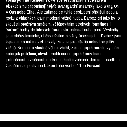
Weilla po The Residents), ve své teatrálnosti a svéhlavém
eklekticismu připomínají nejvíc avantgardní ansámbly jako Bang On
A Can nebo Ethel. Ale zatímco se tyhle seskupení přibližují popu a
rocku z chladných krajin moderní vážné hudby, Barbez zní jako by to
zkoušeli opačným směrem, vštěpováním strohých formálností
"vážné" hudby do lidových forem jako kabaret nebo punk. Výsledky
jsou občas komické, občas násilné, a vždy fascinující … Barbez jsou
kapelou, co má mozek i svaly, zrovna jako důvtip nebrat se příliš
vážně. Nemusíte vlastně vůbec vědět, z čeho jejich muzika vychází
nebo jak je dělaná, abyste mohli ocenit jejich černý humor,
jedinečnost a zručnost, s jakou je hudba zahraná. Jen se posaďte a
žasněte nad podivnou krásou toho všeho.“ The Forward