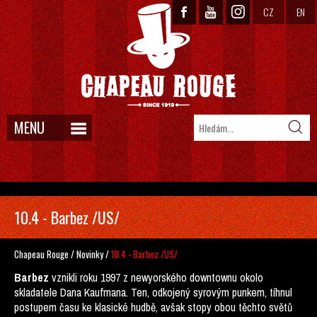
CZ
EN
MENU
10.4 - Barbez /US/
Chapeau Rouge
/
Novinky
/
10.4 - Barbez /US/
Barbez
vznikli roku 1997 z newyorského downtownu okolo
skladatele Dana Kaufmana. Ten, odkojený syrovým punkem, tíhnul
postupem času ke klasické hudbě, avšak stopy obou těchto světů