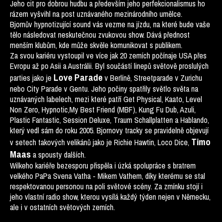
Jeho cit pro dobrou hudbu a především jeho perfekcionalismus ho
rázem vyšvihl na post uznávaného mezinárodního umělce.
Bjornův hypnotizující sound vás vezme na jízdu, na které bude vaše
tělo následovat neskutečnou zvukovou show. Dává přednost
menším klubům, kde může skvěle komunikovat s publikem.
Za svou kariéru vystoupil ve více jak 20 zemích počínaje USA přes
Evropu až po Asii a Austrálii. Byl součástí linepů světově proslulých
Love Parade
parties jako je
v Berlíně, Streetparade v Zurichu
nebo City Parade v Gentu. Jeho počiny spatřily světlo světa na
uznávaných labelech, mezi které patří Get Physical, Kaato, Level
Non Zero, Hypnotic,My Best Friend (MBF), Kung Fu Dub, Azuli,
Plastic Fantastic, Session Deluxe, Traum Schallplatten a Hablando,
který vedl sám do roku 2005. Bjornovy tracky se pravidelně objevují
Timo
v setech takových velikánů jako je Richie Hawtin, Loco Dice,
Maas
a spousty dalších.
Wilkeho kariéře bezesporu přispěla i úzká spolupráce s bratrem
velkého PaPa Svena Vatha - Mikem Vathem, díky kterému se stal
respektovanou personou na poli světové scény. Za zmínku stojí i
jeho vlastní radio show, kterou vysílá každý týden nejen v Německu,
ale i v ostatních světových zemích.