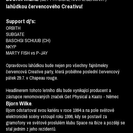
lahůdkou červencového Creativu!
Support dj's:
ORBITH
SUBGATE
BASCHGI SCHUUB (CH)
NKYP
MARTY FISH vs P-JAY
Opravdovou lahůdkou bude nejen pro všechny fajnšmekry
červencová Creative party, která proběhne poslední červencový
pátek 29.7. v Chapeau rouge.
Headlinerem tohoto letního dílu bude vynikající producent a
zástupce renomovaných značek Get Physical a Kaato - Němec
Bjorn Wilke
.
Bjorn odstartoval svou kariéru v roce 1994 a na pole světové
elektronické scény vstoupil roku 1996, kdy se postavil za
gramofony ve světově proslulém klubu Space na Ibize a později se
stal jedním z jeho rezidentů.