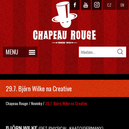
CZ
EN
MENU
29.7. Björn Wilke na Creative
Chapeau Rouge
/
Novinky
/
29.7. Björn Wilke na Creative
BJÖRN WILKE
(GET PHYSICAL, KAATO/GERMANY)