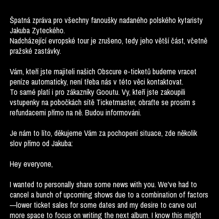
Špatná zpráva pro všechny fanoušky nadaného polského kytaristy
Jakuba
Zyteck
ého.
Nadcházející evropské tour je zrušeno, tedy jeho větší část, včetně
pražské zastávky.
Vám, kteří jste majiteli našich Obscure e-ticketů budeme vracet
peníze automaticky, není třeba nás v této věci kontaktovat.
To samé platí
i
pro zákazníky Gooutu. Vy, kteří jste zakoupili
vstupenky na pobočkách sítě Ticketmaster, obraťte se prosím s
refundacemi přímo na ně. Budou informováni.
Je nám to líto, děkujeme Vám za pochopení situace, zde několik
slov přímo od Jakuba:
Hey everyone,
I
wanted to personally share some news with you. We've had to
cancel a bunch of upcoming shows due to a combination of factors
—lower ticket sales for some dates and my desire to carve out
more space to focus on writing the next album.
I
know this might