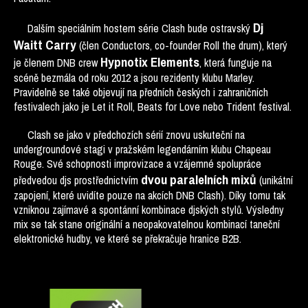
Dj
Dalším speciálním hostem série Clash bude ostravský
Waitt Carry
(člen Conductors, co-founder Roll the drum), který
Hypnotix Elements
je členem DNB crew
, která funguje na
scéně bezmála od roku 2012 a jsou rezidenty klubu Marley.
Pravidelně se také objevují na předních českých i zahraničních
festivalech jako je Let it Roll, Beats for Love nebo Trident festival.
Clash se jako v předchozích sérií znovu uskuteční na
undergroundové stagi v pražském legendárním klubu Chapeau
Rouge. Své schopnosti improvizace a vzájemné spolupráce
dvou paralelních mixů
předvedou djs prostřednictvím
(unikátní
zapojení, které uvidíte pouze na akcích DNB Clash). Díky tomu tak
vzniknou zajímavé a spontánní kombinace djských stylů. Výsledny
mix se tak stane originální a neopakovatelnou kombinací taneční
elektronické hudby, ve které se překračuje hranice B2B.