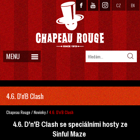
CZ
EN
MENU
4.6. D'n'B Clash
Chapeau Rouge
/
Novinky
/
4.6. D'n'B Clash
4.6. D'n'B Clash se speciálními hosty ze
Sinful Maze