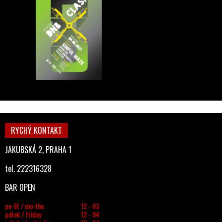
RYCHÝ KONTAKT
JAKUBSKÁ 2, PRAHA 1
tel. 222316328
BAR OPEN
po-čt / mo-thu
12 - 03
pátek / friday
12 - 04