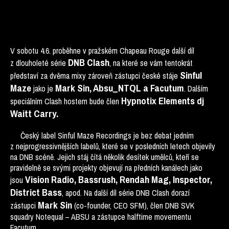
V sobotu 4.6. proběhne v pražském Chapeau Rouge další díl
DNB Clash
z dlouholeté série
, na které se vám tentokrát
Sinful
představí za dvěma mixy zároveň zástupci české stáje
Maze
Mark Sin, Absu_NTQL a Facutum
jako je
. Dalším
Hypnotix Elements dj
speciálním Clash hostem bude člen
Waitt Carry.
Český label Sinful Maze Recordings je bez debat jedním
z nejprogressivnějších labelů, které se v posledních letech objevily
na DNB scéně. Jejich stáj čítá několik desítek umělců, kteří se
pravidelně se svými projekty objevují na předních kanálech jako
Vision Radio, Bassrush, Rendah Mag, Inspector,
jsou
District Bass
, apod. Na další díl série DNB Clash dorazí
Mark Sin
zástupci
(co-founder, CEO SFM), člen DNB SVK
squadry Notequal – ABSU a zástupce halftime movementu
Facutum.