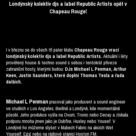
Londýnský kolektiv djs a label Republic Artists opět v
Chapeau Rouge!
I v březnu
se
do všech tří pater klubu
Chapeau Rouge vrací
londýnský kolektiv djs a label Republic Artists.
Aktuální i léty
prověřený house & techno sound s sebou i tentokrát přiveze
zahraniční hosty, kterými budou:
DJs Michael L Penman, Arthur
Keen, Justin Saunders, které doplní Thomas Tesla a řada
dalších.
Michael L Penman
pracoval jako producent a sound engineer
ve studiích v Los Angeles, Berlíně a Londýně, kde momentálně
působí. Jeho produkce vyšla na Ovum, Tronic nebo Decay a získala
podporu mnoha jmen jako je Dubfire, Huxley nebo Yousef. V
Londýně ho můžeme slyšet v klubech Fabric na akcích Wet
Yourself, Egg nebo na rádiové stanici Hoxton FM.