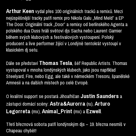
Arthur Keen
vydal přes 100 originálních tracků a remixů. Mezi
nejúspěšnější tracky patří remix pro Nikola Galu „Mind Meld” a EP
The Door. Originální track „Door” a remixy od berlínského Agenta a
polského dua Duss hráli světoví djs Sacha nebo Laurent Garnier
během svých klubových a festivalových vystoupení. Polský
producent a live performer žijící v Londýně tentokrát vystoupí v
klasickém dj setu.
Thomas Tesla
Dále se představí
, šéf Republic Artists. Thomas
vystupoval v mnoha londýnských klubech, jako jsou například
Steelyard, Fire, nebo Egg, ale také v německém Tresoru, španělské
Amnesii a na dalších místech po celé Evropě.
Justin Saunders
O kvalitní support se postará Jihoafričan
a
Astra&Aurorra
Arturo
zástupci domácí scény:
(ru),
Legorreta
Animal_Print
Ezwell
(mx),
(mx) a
.
Třetí březnová sobota patří londýnským djs – 19. března nesmíš v
Chapeau chybět!