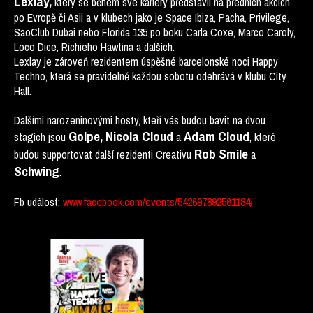
Lexlay,
který se během své kariéry představil na předních akcích
po Evropě či Asii a v klubech jako je Space Ibiza, Pacha, Privilege,
SaoClub Dubai nebo Florida 135 po boku Carla Coxe, Marco Caroly,
Loco Dice, Richieho Hawtina a dalších.
Lexlay je zároveň rezidentem úspěšné barcelonské noci Happy
Techno, která se pravidelně každou sobotu odehrává v klubu City
Hall.
Dalšími narozeninovými hosty, kteří vás budou bavit na dvou
Golpe, Nicola Cloud
Adam Cloud
stagích jsou
a
, které
Rob Smile
budou supportovat další rezidenti Creativu
a
Schwing
.
Fb událost:
www.facebook.com/events/542697892561184/