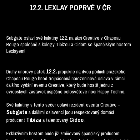
12.2. LEXLAY POPRVÉ V ČR
Subgate oslaví své kulatiny 12.2. na akci Creative v Chapeau
Rouge společně s kolegy Tibizou a Cidem se španělským hostem
Lexlayem!
12.2.
Druhý únorový pátek
propukne na dvou pódiích pražského
Chapeau Rouge hned trojnásobná narozeninová oslava v rámci
dalšího vydání eventu Creative, který bude hostit jednu z
evropských zastávek úspěšné celosvětové noci Happy Techno.
Své kulatiny v tento večer oslaví rezident eventu Creative –
Subgate
a dalšími oslavenci jsou respektovaný domácí
Tibiza
Cidoo
producent
a talentovaný
.
Exkluzivním hostem bude již zmiňovaný španělský producent