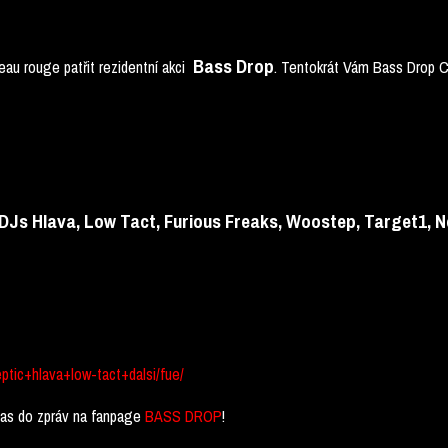
Bass Drop
au rouge patřit rezidentní akci
. Tentokrát Vám Bass Drop C
DJs Hlava, Low Tact, Furious Freaks, Woostep, Target1, No
eptic+hlava+low-tact+dalsi/fue/
čas do zpráv na fanpage
BASS DROP
!