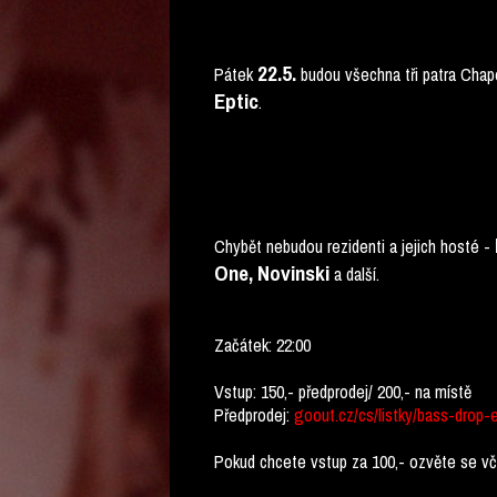
22.5.
Pátek
budou všechna tři patra Chape
Eptic
.
Chybět nebudou rezidenti a jejich hosté -
One, Novinski
a další.
Začátek: 22:00
Vstup: 150,- předprodej/ 200,- na místě
Předprodej:
goout.cz/cs/listky/bass-drop-
Pokud chcete vstup za 100,- ozvěte se v