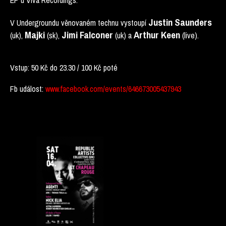
EP u Viva Recordings.
Justin Saunders
V Undergroundu věnovaném technu vystoupí
Majki
Jimi Falconer
Arthur Keen
(uk),
(sk),
(uk) a
(live).
Vstup: 50 Kč do 23.30 / 100 Kč poté
Fb událost:
www.facebook.com/events/646673005437943