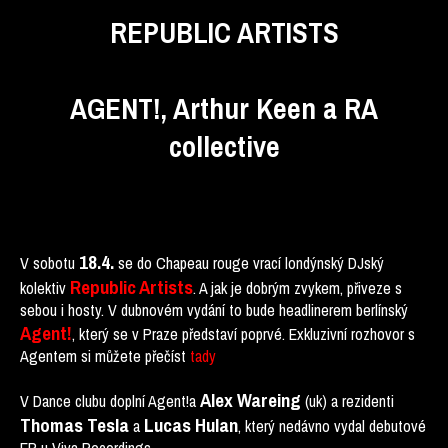
REPUBLIC ARTISTS
AGENT!, Arthur Keen a RA
collective
18.4.
V sobotu
se do Chapeau rouge vrací londýnský DJský
Republic Artists
kolektiv
. A jak je dobrým zvykem, přiveze s
sebou i hosty. V dubnovém vydání to bude headlinerem berlínský
Agent!
, který se v Praze představí poprvé. Exkluzivní rozhovor s
Agentem si můžete přečíst
tady
Alex Wareing
V Dance clubu doplní Agent!a
(uk) a rezidenti
Thomas Tesla
Lucas Hulan
a
, který nedávno vydal debutové