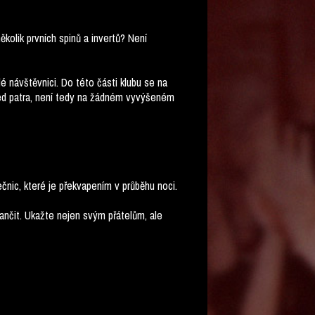
kolik prvních spinů a invertů? Není
 návštěvnici. Do této části klubu se na
třed patra, není tedy na žádném vyvýšeném
čnic, které je překvapením v průběhu noci.
atančit. Ukažte nejen svým přátelům, ale