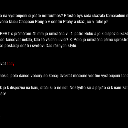
ale na vystoupení si ještě netroufneš? Přesto bys ráda ukázala kamarádům ně
rového klubu Chapeau Rouge v centru Prahy a ukaž, co v tobě je!
PERT s průměrem 45 mm je umístěna v -1. patře klubu a je k dispozici každé
 se tancovat někde, kde tě všichni uvidí? X-Pole je umístěna přímo upros
 postarají čeští i světoví DJs různých stylů.
ívat
tady
měsíc, pole dance večery se konají dvakrát měsíčně včetně vystoupení tane
k je k dispozici na baru, stačí si o ně říct. Nestyďte se a přijďte si k nám z
aše!
;