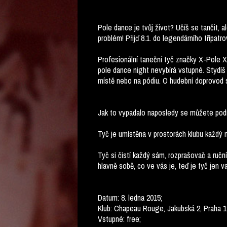
Pole dance je tvůj život? Učíš se tančit, 
problém! Přijď 8.1. do legendárního třípat
Profesionální taneční tyč značky X-Pole X
pole dance night nevybírá vstupné. Stydíš
místě nebo na pódiu. O hudební doprovod se
Jak to vypadalo naposledy se můžete pod
Tyč je umístěna v prostorách klubu každý 
Tyč si čistí každý sám, rozprašovač a ruční
hlavně sobě, co ve vás je, teď je tyč jen v
Datum: 8. ledna 2015;
Klub: Chapeau Rouge, Jakubská 2, Praha 1
Vstupné: free;