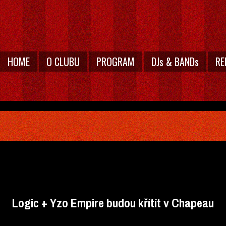
HOME
O CLUBU
PROGRAM
DJs & BANDs
RE
Logic + Yzo Empire budou křítít v Chapeau