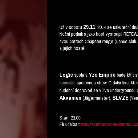
29.11
Už v sobotu
. 2014 se uskuteční dru
Noční podnik a jako host vystoupil REFEW.
dvou patrech Chapeau rouge (Dance club a
a jejich hosté.
Logic
Yzo Empire
spolu s
bude křtít 
speciální společnou show. O další live, kte
hudební doprovod se v live undergroundu p
Akvamen
BLVZE
(Jägermeister),
(Yee
Start: 21:00
Fb událost:
www.facebook.com/events/150