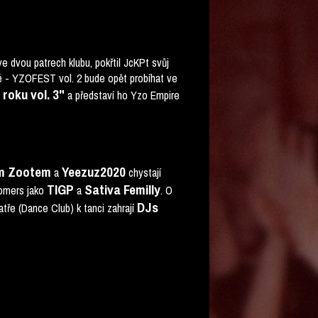
 dvou patrech klubu, pokřtil JcKPt svůj
né - YZOFEST vol. 2 bude opět probíhat ve
roku vol. 3"
a představí ho Yzo Empire
m Zootem
Yeezuz2020
a
chystají
TIGP
Sativa Femilly
omers jako
a
. O
DJs
atře (Dance Club) k tanci zahrají