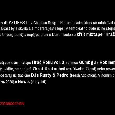
YZOFEST
hý díl
u v Chapeau Rouge. Na tom prvním, který se odehrával ve
 Účast byla skvělá a atmosféra ještě lepší. A tentokrát to bude úplně stej
křtít mixtape "Hráč 
 Underground) a nepřijdete ani o křest - bude se
Hráč Roku vol. 3
Gumbgu
Robine
svůj poslední mixtape
, zatímco
s
Zkrat Kratochvíl
rý uvidíte, se postará
(ex-Diwokej Západ) nebo newc
DJs Rusty & Pedro (
ostarají už tradične
Fresh Addiction). V horním p
Nowis
zuz2020) a
(partyshit)
2016860047434/