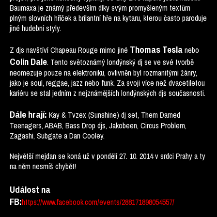
Baumaxa je známý především díky svým promyšleným textům
plným slovních hříček a brilantní hře na kytaru, kterou často paroduje
jiné hudební styly.
Thomas Tesla
Z djs navštíví Chapeau Rouge mimo jiné
nebo
Colin Dale
. Tento světoznámý londýnský dj se ve své tvorbě
neomezuje pouze na elektroniku, ovlivněn byl rozmanitými žánry,
jako je soul, reggae, jazz nebo funk. Za svoji více než dvacetiletou
kariéru se stal jedním z nejznámějších londýnských djs současnosti.
Dále hrají:
Kay & Tvzex (Sunshine) dj set, Them Darned
Teenagers, ABAB, Bass Drop djs, Jakobeen, Circus Problem,
Zagashi, Subgate a Dan Cooley.
Největší mejdan se koná už v pondělí 27. 10. 2014 v srdci Prahy a ty
na něm nesmíš chybět!
Událost na
FB:
https://www.facebook.com/events/288171898054557/