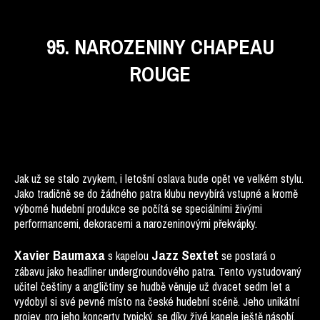
95. NAROZENINY CHAPEAU
ROUGE
Jak už se stalo zvykem, i letošní oslava bude opět ve velkém stylu.
Jako tradičně se do žádného patra klubu nevybírá vstupné a kromě
výborné hudební produkce se počítá se speciálními živými
performancemi, dekoracemi a narozeninovými překvápky.
Xavier Baumaxa
Jazz Sextet
s kapelou
se postará o
zábavu jako headliner undergroundového patra. Tento vystudovaný
učitel češtiny a angličtiny se hudbě věnuje už dvacet sedm let a
vydobyl si své pevné místo na české hudební scéně. Jeho unikátní
projev, pro jeho koncerty typický, se díky živé kapele ještě násobí.