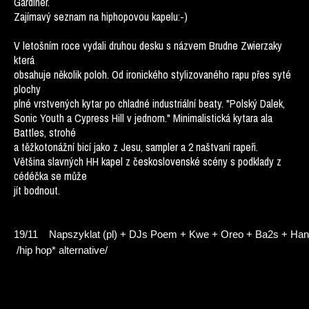
Gardiner.
Zajímavý seznam na hiphopovou kapelu:-)
V letošním roce vydali druhou desku s názvem Brudne Zwierzaky
která
obsahuje několik poloh. Od ironického stylizovaného rapu přes syté
plochy
plné vrstvených kytar po chladné industriální beaty. "Polský Dalek,
Sonic Youth a Cypress Hill v jednom." Minimalistická kytara ala
Battles, strohé
a těžkotonážní bicí jako z Jesu, sampler a 2 naštvaní rapeři.
Většina slavných HH kapel z československé scény s podklady z
cédéčka se může
jít bodnout.
19/11 
Napszyklat (pl) + DJs Poem + Kwe + Oreo + Ba2s + Ha
/hip hop* alternative/