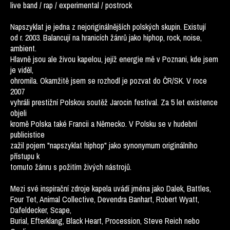
live band / rap / experimental / postrock
Napszyklat je jedna z nejoriginálnějších polských skupin. Existují
od r. 2003. Balancují na hranicích žánrů jako hiphop, rock, noise,
ambient.
Hlavně jsou ale živou kapelou, jejíž energie mě v Poznani, kde jsem
je viděl,
ohromila. Okamžitě jsem se rozhodl je pozvat do ČR/SK. V roce
2007
vyhráli prestižní Polskou soutěž Jarocin festival. Za 5 let existence
objeli
kromě Polska také Francii a Německo. V Polsku se v hudební
publicistice
zažil pojem "napszyklat hiphop" jako synonymum originálního
přístupu k
tomuto žánru s požitím živých nástrojů.
Mezi své inspirační zdroje kapela uvádí jména jako Dalek, Battles,
Four Tet, Animal Collective, Devendra Banhart, Robert Wyatt,
Dafeldecker, Scape,
Burial, Efterklang, Black Heart, Procession, Steve Reich nebo