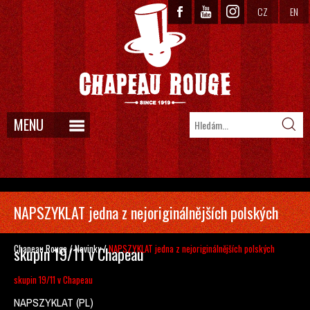
CZ
EN
MENU
NAPSZYKLAT jedna z nejoriginálnějších polských
Chapeau Rouge
/
Novinky
/
NAPSZYKLAT jedna z nejoriginálnějších polských
skupin 19/11 v Chapeau
skupin 19/11 v Chapeau
NAPSZYKLAT (PL)